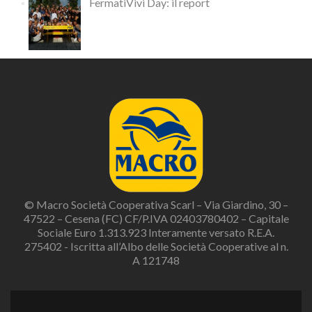
FermatiVivi Day: il report
© Macro Società Cooperativa Scarl – Via Giardino, 30 –
47522 – Cesena (FC) CF/P.IVA 02403780402 – Capitale
Sociale Euro 1.313.923 Interamente versato R.E.A.
275402 - Iscritta all’Albo delle Società Cooperative al n.
A 121748