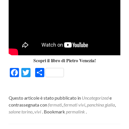
Scopri il libro di Pietro Venezia!
Facebook
Twitter
Condividi
Questo articole è stato pubblicato in
Uncategorized
e
contrassegnata con
fermati
,
fermati vivi
,
panchina gialla
,
salone torino
,
vivi
. Bookmark
permalink
.