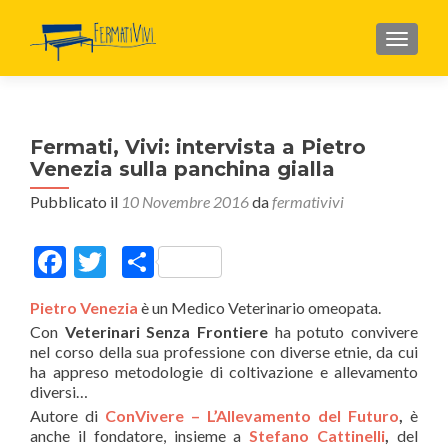
MOSTR
Fermati, Vivi: intervista a Pietro
Venezia sulla panchina gialla
Pubblicato il
10 Novembre 2016
da
fermativivi
Facebook
Twitter
Condividi
Pietro Venezia
è un Medico Veterinario omeopata.
Con
Veterinari Senza Frontiere
ha potuto convivere
nel corso della sua professione con diverse etnie, da cui
ha appreso metodologie di coltivazione e allevamento
diversi…
Autore di
ConVivere – L’Allevamento del Futuro
,
è
anche il fondatore, insieme a
Stefano Cattinelli
,
del