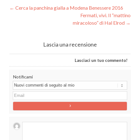
Navigazione articolo
←
Cerca la panchina gialla a Modena Benessere 2016
Fermati, vivi. Il “mattino
miracoloso” di Hal Elrod
→
Lascia una recensione
Lasciaci un tuo commento!
Notificami