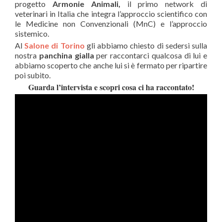
progetto
Armonie Animali,
il primo network di
veterinari in Italia che integra l’approccio scientifico con
le Medicine non Convenzionali (MnC) e l’approccio
sistemico.
Al
Salone di Torino
gli abbiamo chiesto di sedersi sulla
nostra
panchina gialla
per raccontarci qualcosa di lui e
abbiamo scoperto che anche lui si è fermato per ripartire
poi subito.
Guarda l’intervista e scopri cosa ci ha raccontato!