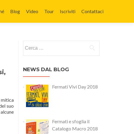
nuto
hé
Blog
Video
Tour
Iscriviti
Contattaci
Ricerca per:
NEWS DAL BLOG
i,
Fermati Vivi Day 2018
 mitica
del suo
 alcune
Fermati e sfoglia il
Catalogo Macro 2018