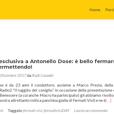
Salta il conte
Home
Perc
 esclusiva a Antonello Dose: è bello fermars
permettendo!
 Dicembre 2017
da
Rudi Casadei
 è da 23 anni il conduttore, assieme a Marco Presta, della
Radio2 “Il ruggito del coniglio”. In occasione della presentazione 
Benessere (a cui anche Macro ha partecipato) gli abbiamo rivolto
ostra altrettanto mitica panchina gialla di Fermati Vivi) e ne è
[…]
st
Taggato
fermati vivi
,
fermativiviDAY
Lascia un commento